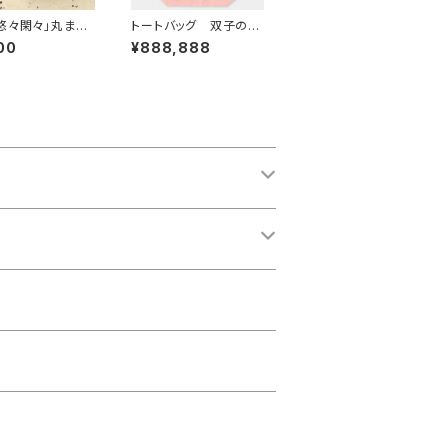
悠々閑々」丸まる
トートバッグ 双子の花
ー
のマリア【立像】販売開
00
¥888,888
始！