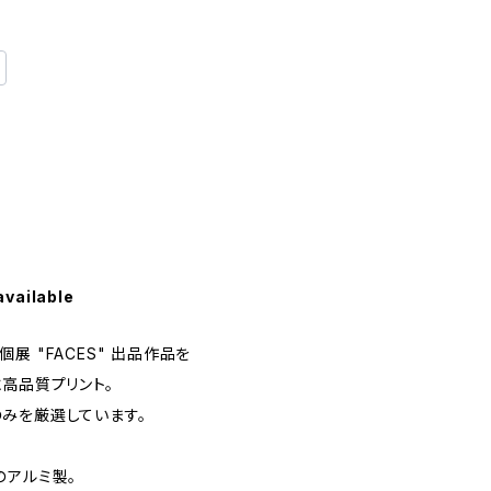
available
展 "FACES" 出品作品を
高品質プリント。
みを厳選しています。
のアルミ製。