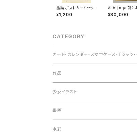
墨猫 ポストカードセット
AI bijinga 龍とおんな
６枚
「いいこいいこ」
¥1,200
¥30,000
CATEGORY
カード・カレンダー・スマホケース・Tシャツ
Tシャツ
作品
スマホケース
一点物
少女イラスト
マグカップ
オプション
墨画
小物
デジタルデータ
水彩