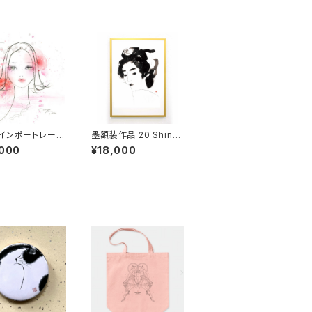
インポートレート
墨額装作品 20 Shinsu
ョン【乙女タイプ】
i
,000
¥18,000