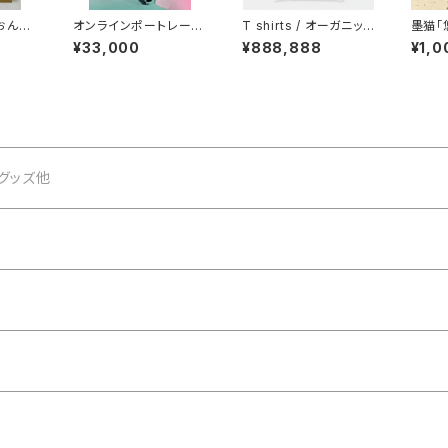
オンラインポートレート
T shirts / オーガニック
墨猫「
セッション【墨画タイプ】
コットンロング 双子の
猫ミラ
¥33,000
¥888,888
¥1,0
花のマリア【立像】
・グッズ他