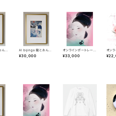
AI bijinga 龍とおんな
オンラインポートレート
オンラ
「春風」
セッション【墨画タイプ】
セッシ
¥30,000
¥33,000
¥22