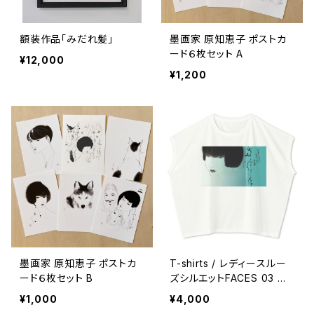
額装作品「みだれ髪」
墨画家 原知恵子 ポストカ
ード６枚セット A
¥12,000
¥1,200
墨画家 原知恵子 ポストカ
T-shirts / レディースルー
ード６枚セット B
ズシルエットFACES 03 た
なとす緑
¥1,000
¥4,000