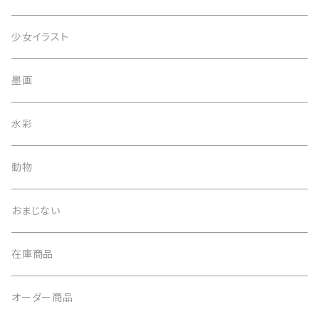
スマホケース
一点物
少女イラスト
マグカップ
オプション
墨画
小物
デジタルデータ
水彩
印刷物
動物
トートバッグ
おまじない
在庫商品
オーダー商品