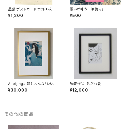
墨猫 ポストカードセット６枚
願いが叶う一筆箋 桃
¥1,200
¥500
AI bijinga 龍とおんな「いいこ
額装作品「みだれ髪」
いいこ」
¥30,000
¥12,000
その他の商品