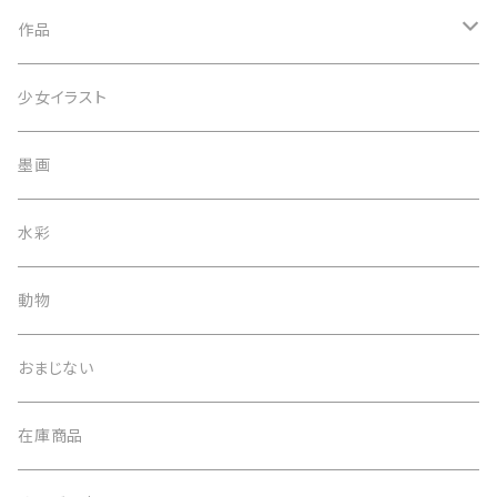
Tシャツ
作品
スマホケース
一点物
少女イラスト
マグカップ
オプション
墨画
小物
デジタルデータ
水彩
印刷物
動物
トートバッグ
おまじない
在庫商品