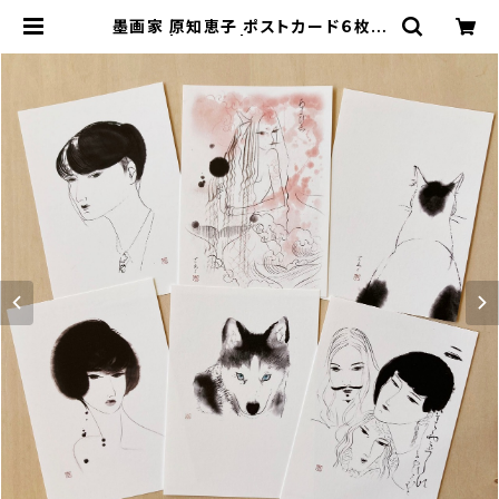
墨画家 原知恵子 ポストカード６枚セ
ット A | BASE | CHIENOIX 原知
恵子 墨画家 イラストレーター オンラ
インショップ