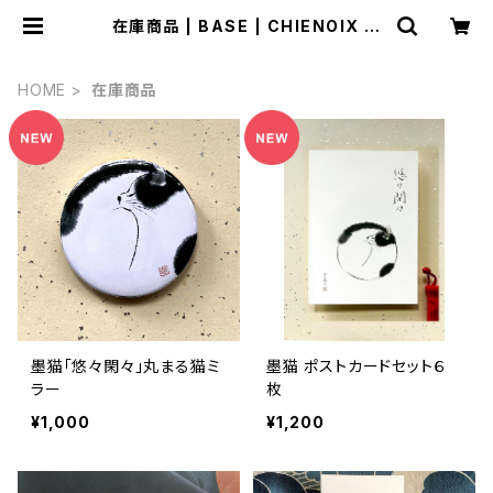
在庫商品 | BASE | CHIENOIX 原
知恵子 墨画家 イラストレーター オン
ラインショップ
HOME
在庫商品
墨猫「悠々閑々」丸まる猫ミ
墨猫 ポストカードセット６
ラー
枚
¥1,000
¥1,200