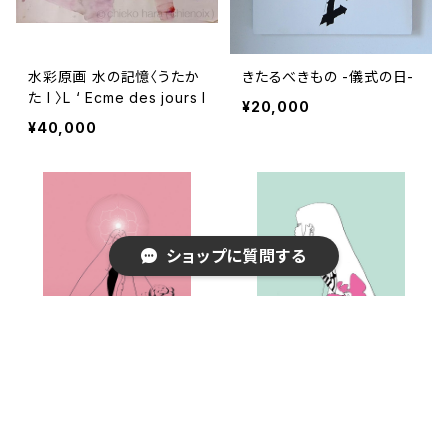
水彩原画 水の記憶〈うたか
きたるべきもの -儀式の日-
た I 〉L ‘ Ecme des jours I
¥20,000
¥40,000
ショップに質問する
キーワードから探す
遊戯観音
侍女 handmaid pepperm
int
¥64,800
¥64,800