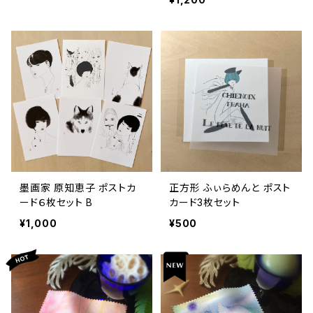
墨画家 原知恵子 ポストカ
正方形 ふぃらめんと ポスト
ード６枚セット B
カード3枚セット
¥1,000
¥500