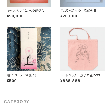
キャンバス作品 水の記憶 VI L ‘
きたるべきもの -儀式の日-
Ecme des jours VI <ovum>
¥50,000
¥20,000
願いが叶う一筆箋 桃
トートバッグ 双子の花のマリア
【立像】販売開始！
¥500
¥888,888
CATEGORY