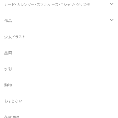
カード・カレンダー・スマホケース・Tシャツ・グッズ他
Tシャツ
作品
スマホケース
一点物
少女イラスト
マグカップ
オプション
墨画
小物
デジタルデータ
水彩
印刷物
動物
トートバッグ
おまじない
在庫商品