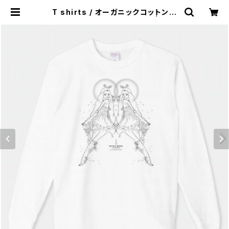
T shirts / オーガニックコットンロ
ング 双子の花のマリア【立像】 | BAS
E | CHIENOIX 原知恵子 墨画家 イ
ラストレーター オンラインショップ